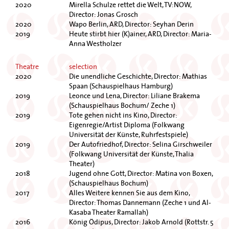
2020
Mirella Schulze rettet die Welt, TV:NOW,
Director: Jonas Grosch
2020
Wapo Berlin, ARD, Director: Seyhan Derin
2019
Heute stirbt hier (K)ainer, ARD, Director: Maria-
Anna Westholzer
Theatre
selection
2020
Die unendliche Geschichte, Director: Mathias
Spaan (Schauspielhaus Hamburg)
2019
Leonce und Lena, Director: Liliane Brakema
(Schauspielhaus Bochum/ Zeche 1)
2019
Tote gehen nicht ins Kino, Director:
Eigenregie/Artist Diploma (Folkwang
Universität der Künste, Ruhrfestspiele)
2019
Der Autofriedhof, Director: Selina Girschweiler
(Folkwang Universität der Künste, Thalia
Theater)
2018
Jugend ohne Gott, Director: Matina von Boxen,
(Schauspielhaus Bochum)
2017
Alles Weitere kennen Sie aus dem Kino,
Director: Thomas Dannemann (Zeche 1 und Al-
Kasaba Theater Ramallah)
2016
König Ödipus, Director: Jakob Arnold (Rottstr. 5