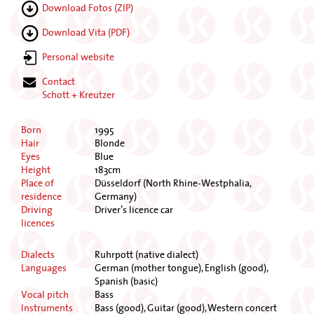
Download Fotos (ZIP)
Download Vita (PDF)
Personal website
Contact
Schott + Kreutzer
Born
1995
Hair
Blonde
Eyes
Blue
Height
183cm
Place of
Düsseldorf (North Rhine-Westphalia,
residence
Germany)
Driving
Driver’s licence car
licences
Dialects
Ruhrpott (native dialect)
Languages
German (mother tongue), English (good),
Spanish (basic)
Vocal pitch
Bass
Instruments
Bass (good), Guitar (good), Western concert