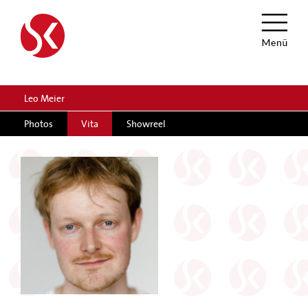
Leo Meier
Photos
Vita
Showreel